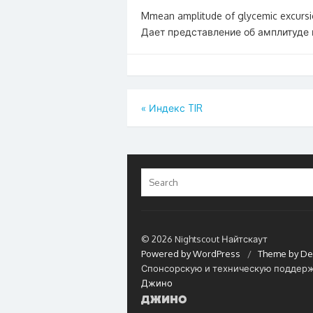
Mmean amplitude of glycemic excur
Дает представление об амплитуде 
Навигация
«
Индекс TIR
по
записям
Search
for:
© 2026 Nightscout Найтскаут
Powered by WordPress
/
Theme by De
Спонсорскую и техническую поддерж
Джино