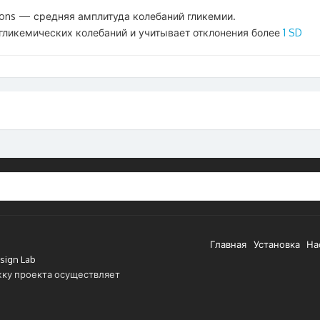
sions — средняя амплитуда колебаний гликемии.
гликемических колебаний и учитывает отклонения более
1 SD
Главная
Установка
На
sign Lab
ку проекта осуществляет