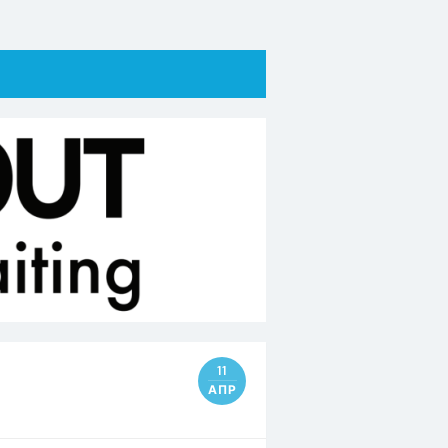
11
АПР