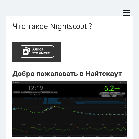
Skip
Nightscout Найтскаут
to
Облачный центр управления диабетом
open
content
menu
Что такое Nightscout ?
Добро пожаловать в Найтскаут