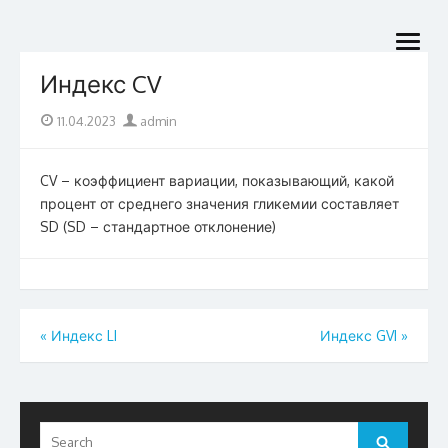
Skip
Nightscout Найтскаут
to
Облачный центр управления диабетом
open
content
menu
Индекс CV
Posted
Author
11.04.2023
admin
on
CV – коэффициент вариации, показывающий, какой
процент от среднего значения гликемии составляет
SD (SD – стандартное отклонение)
Навигация
«
Индекс LI
Индекс GVI
»
по
записям
Search
Search