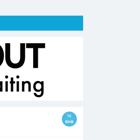
16
ЯНВ