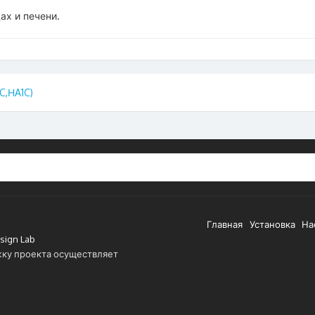
ах и печени.
C,НA1C)
Главная
Установка
На
sign Lab
ку проекта осуществляет