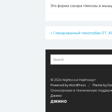
Это форма сахара глюкозы в мышц
Навигация
«
Гликированный гемоглобин (ГГ, A1
по
записям
Search
for:
© 2026 Nightscout Найтскаут
Powered by WordPress
/
Theme by De
Спонсорскую и техническую поддерж
Джино